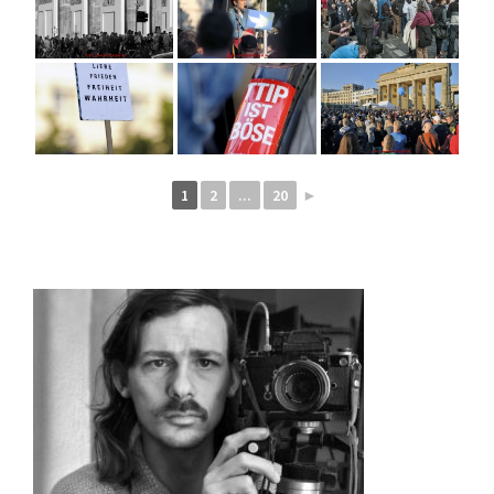
1
2
...
20
►