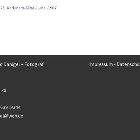
25_Karl-Marx-Allee-1.-Mai-1987
rd Danigel – Fotograf
Impressum
-
Datenschu
 30
) 63919344
gel@web.de