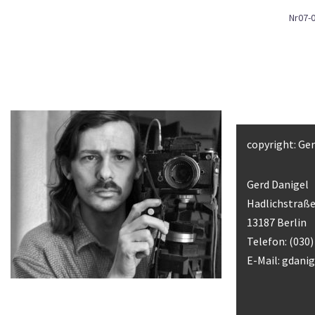
Nr07-0
copyright: Ge
Gerd Danigel
Hadlichstraße
13187 Berlin
Telefon: (030
E-Mail:
gdani