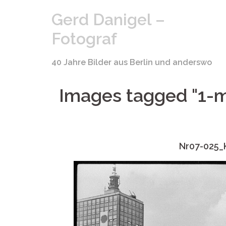
Springe
Gerd Danigel –
zum
Inhalt
Fotograf
40 Jahre Bilder aus Berlin und anderswo
Images tagged "1-m
Nr07-025_K