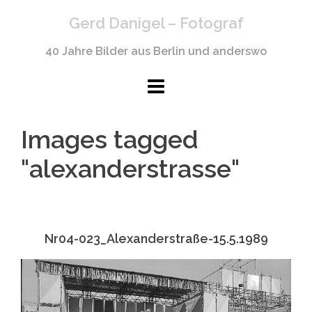
Springe
Gerd Danigel – Fotograf
zum
Inhalt
40 Jahre Bilder aus Berlin und anderswo
Images tagged
"alexanderstrasse"
Nr04-023_Alexanderstraße-15.5.1989