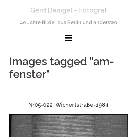
Springe
Gerd Danigel – Fotograf
zum
Inhalt
40 Jahre Bilder aus Berlin und anderswo
Images tagged "am-
fenster"
Nr05-022_Wichertstraße-1984