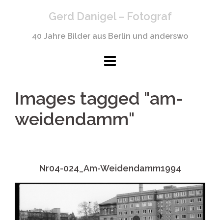
Springe
Gerd Danigel – Fotograf
zum
Inhalt
40 Jahre Bilder aus Berlin und anderswo
Images tagged "am-
weidendamm"
Nr04-024_Am-Weidendamm1994