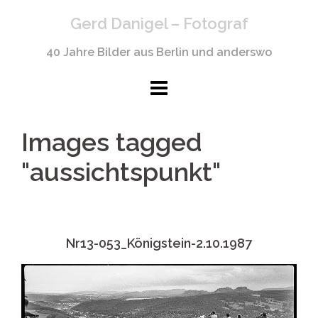
Springe
Gerd Danigel – Fotograf
zum
Inhalt
40 Jahre Bilder aus Berlin und anderswo
Images tagged
"aussichtspunkt"
Nr13-053_Königstein-2.10.1987