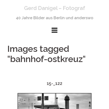
Springe
Gerd Danigel – Fotograf
zum
Inhalt
40 Jahre Bilder aus Berlin und anderswo
Images tagged
"bahnhof-ostkreuz"
15-_122