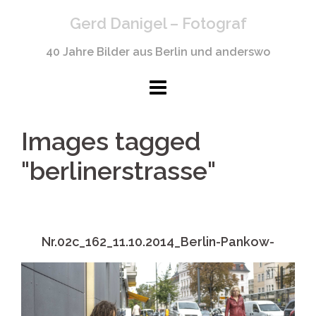
Springe
Gerd Danigel – Fotograf
zum
Inhalt
40 Jahre Bilder aus Berlin und anderswo
Images tagged
"berlinerstrasse"
Nr.02c_162_11.10.2014_Berlin-Pankow-