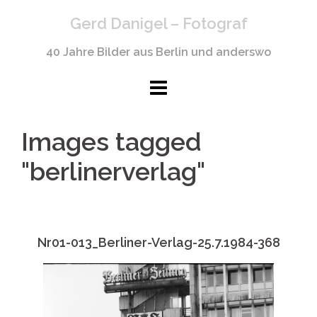
Springe
Gerd Danigel – Fotograf
zum
Inhalt
40 Jahre Bilder aus Berlin und anderswo
Images tagged
"berlinerverlag"
Nr01-013_Berliner-Verlag-25.7.1984-368