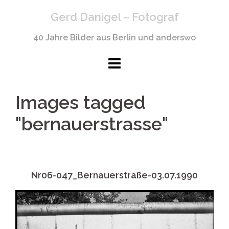
Springe
Gerd Danigel – Fotograf
zum
Inhalt
40 Jahre Bilder aus Berlin und anderswo
Images tagged
"bernauerstrasse"
Nr06-047_Bernauerstraße-03.07.1990