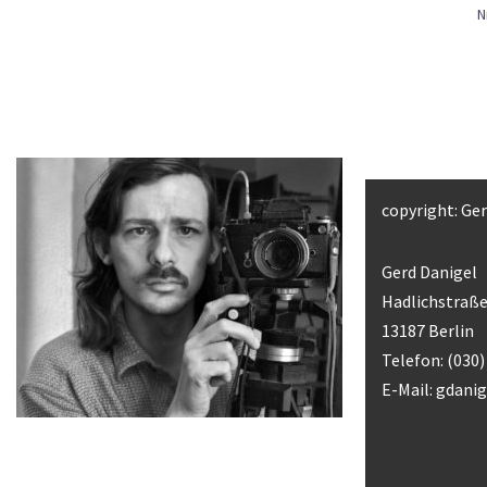
N
copyright: Ge
Gerd Danigel
Hadlichstraße
13187 Berlin
Telefon: (030
E-Mail:
gdani