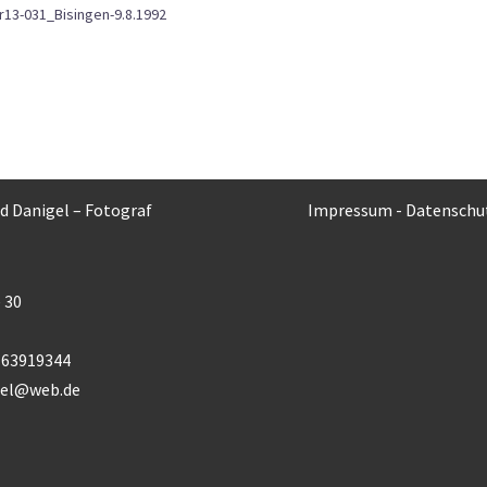
r13-031_Bisingen-9.8.1992
rd Danigel – Fotograf
Impressum
-
Datenschu
 30
) 63919344
gel@web.de