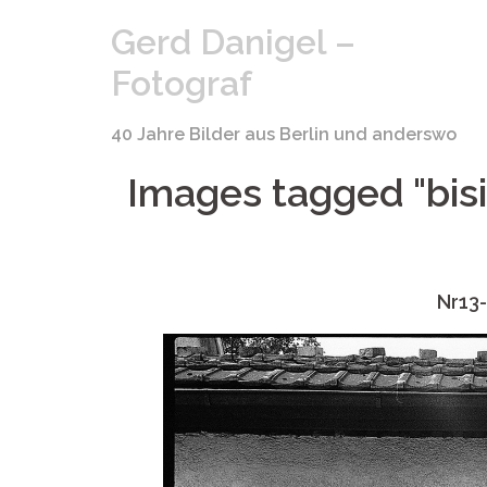
Springe
Gerd Danigel –
zum
Inhalt
Fotograf
40 Jahre Bilder aus Berlin und anderswo
Images tagged "bis
Nr13-