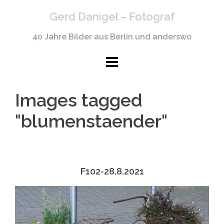
Springe
Gerd Danigel – Fotograf
zum
Inhalt
40 Jahre Bilder aus Berlin und anderswo
Images tagged
"blumenstaender"
F102-28.8.2021