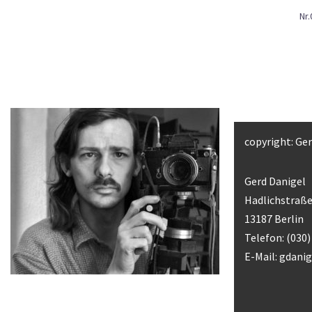
Nr
copyright: Ge
Gerd Danigel
Hadlichstraße
13187 Berlin
Telefon: (030
E-Mail:
gdani