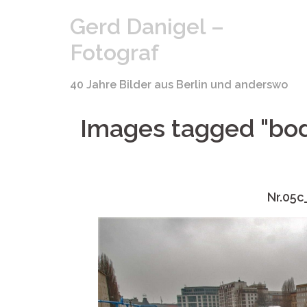
Springe
Gerd Danigel –
zum
Inhalt
Fotograf
40 Jahre Bilder aus Berlin und anderswo
Images tagged "b
Nr.05