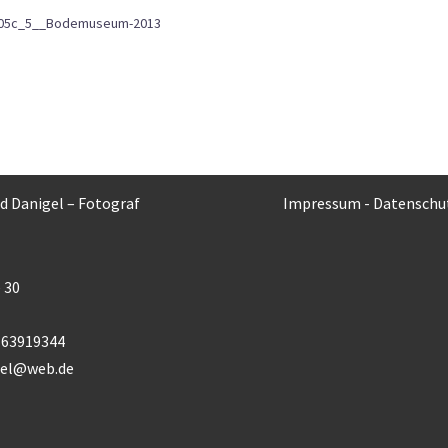
.05c_5__Bodemuseum-2013
rd Danigel – Fotograf
Impressum
-
Datenschu
 30
) 63919344
gel@web.de