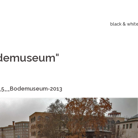
black & whit
odemuseum"
c_5__Bodemuseum-2013