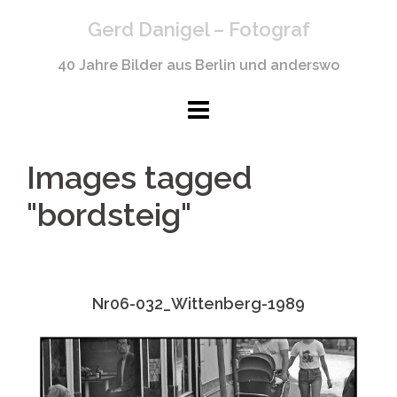
Springe
Gerd Danigel – Fotograf
zum
Inhalt
40 Jahre Bilder aus Berlin und anderswo
Images tagged
"bordsteig"
Nr06-032_Wittenberg-1989