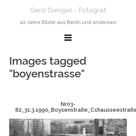
Springe
Gerd Danigel – Fotograf
zum
Inhalt
40 Jahre Bilder aus Berlin und anderswo
Images tagged
"boyenstrasse"
Nr03-
82_31.3.1990_Boysenstraße_Cchausseestraß