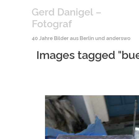
Springe
Gerd Danigel –
zum
Inhalt
Fotograf
40 Jahre Bilder aus Berlin und anderswo
Images tagged "bu