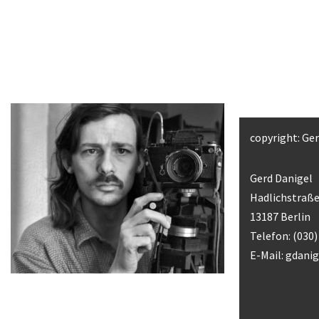
copyright: Ge
Gerd Danigel
Hadlichstraße
13187 Berlin
Telefon: (030
E-Mail:
gdani