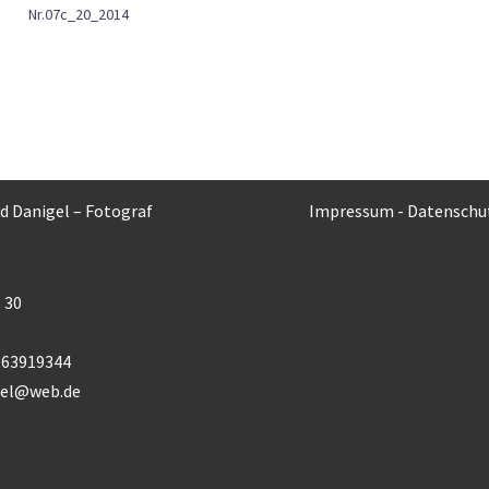
Nr.07c_20_2014
rd Danigel – Fotograf
Impressum
-
Datenschu
 30
) 63919344
gel@web.de