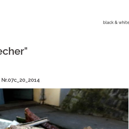
black & whit
echer"
Nr.07c_20_2014