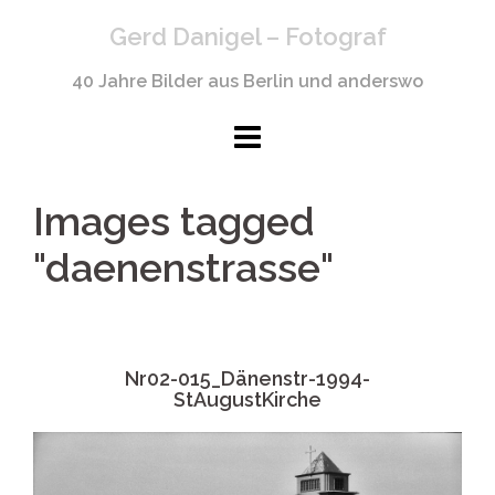
Springe
Gerd Danigel – Fotograf
zum
Inhalt
40 Jahre Bilder aus Berlin und anderswo
Images tagged
"daenenstrasse"
Nr02-015_Dänenstr-1994-
StAugustKirche