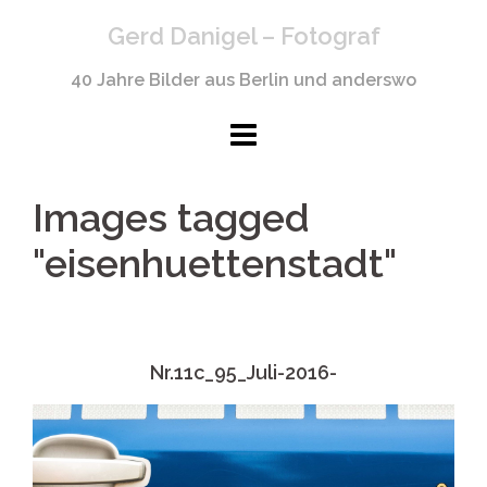
Springe
Gerd Danigel – Fotograf
zum
Inhalt
40 Jahre Bilder aus Berlin und anderswo
Images tagged
"eisenhuettenstadt"
Nr.11c_95_Juli-2016-