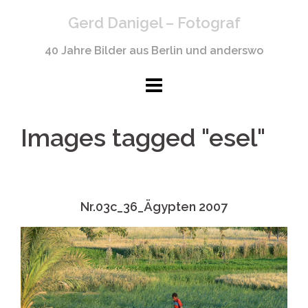
Springe
Gerd Danigel – Fotograf
zum
Inhalt
40 Jahre Bilder aus Berlin und anderswo
Images tagged "esel"
Nr.03c_36_Ägypten 2007