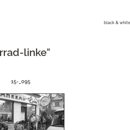
black & whit
rad-linke"
15-_095