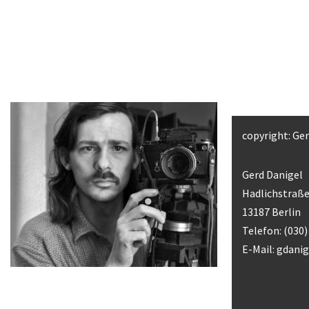
copyright: Ge
Gerd Danigel
Hadlichstraße
13187 Berlin
Telefon: (030
E-Mail:
gdani