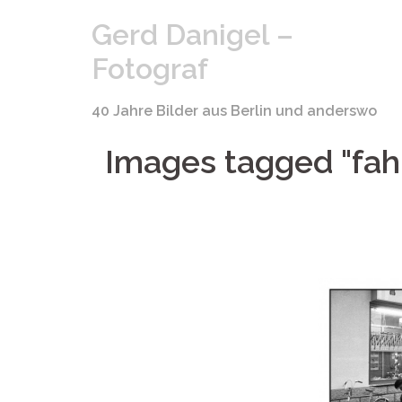
Springe
Gerd Danigel –
zum
Inhalt
Fotograf
40 Jahre Bilder aus Berlin und anderswo
Images tagged "fahr