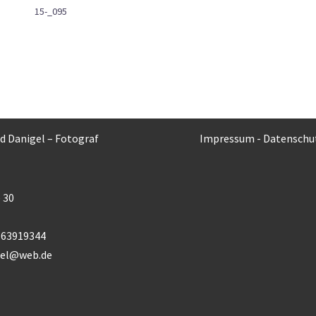
15-_095
rd Danigel – Fotograf
Impressum
-
Datenschu
 30
) 63919344
gel@web.de