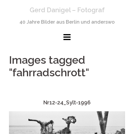
Springe
Gerd Danigel – Fotograf
zum
Inhalt
40 Jahre Bilder aus Berlin und anderswo
Images tagged
"fahrradschrott"
Nr12-24_Sylt-1996