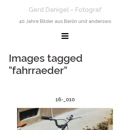
Springe
Gerd Danigel – Fotograf
zum
Inhalt
40 Jahre Bilder aus Berlin und anderswo
Images tagged
"fahrraeder"
16-_010