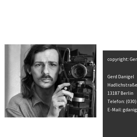
copyright: Ge
Gerd Danigel
Hadlichstraße
13187 Berlin
Telefon: (030
E-Mail:
gdani