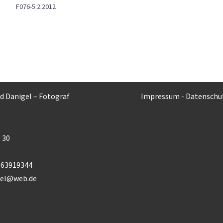
F076-5.2.2012
rd Danigel – Fotograf
Impressum
-
Datenschu
 30
) 63919344
gel@web.de