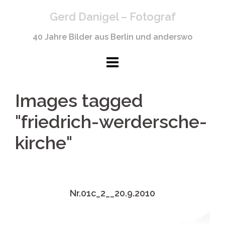
Springe
Gerd Danigel – Fotograf
zum
Inhalt
40 Jahre Bilder aus Berlin und anderswo
Images tagged
"friedrich-werdersche-
kirche"
Nr.01c_2__20.9.2010