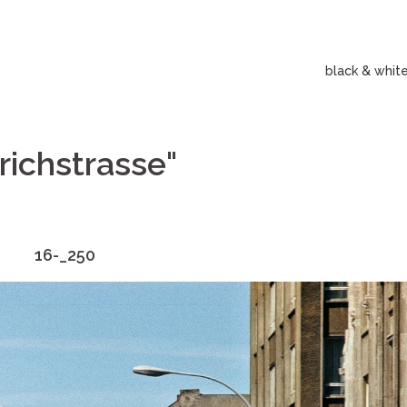
black & whit
richstrasse"
16-_250