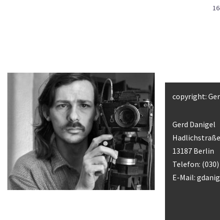
16
copyright: Ge
Gerd Danigel
Hadlichstraße
13187 Berlin
Telefon: (030
E-Mail:
gdani