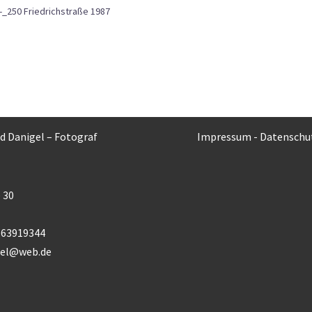
-_250 Friedrichstraße 1987
rd Danigel – Fotograf
Impressum
-
Datenschu
 30
) 63919344
gel@web.de