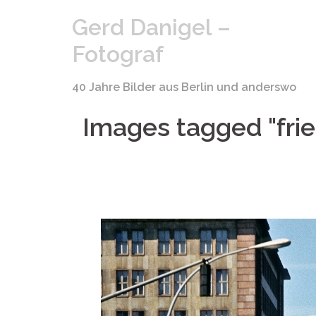
Springe
Gerd Danigel –
zum
Inhalt
Fotograf
40 Jahre Bilder aus Berlin und anderswo
Images tagged "frie