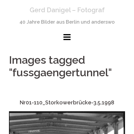
Springe
Gerd Danigel – Fotograf
zum
Inhalt
40 Jahre Bilder aus Berlin und anderswo
Images tagged
"fussgaengertunnel"
Nr01-110_Storkowerbrücke-3.5.1998