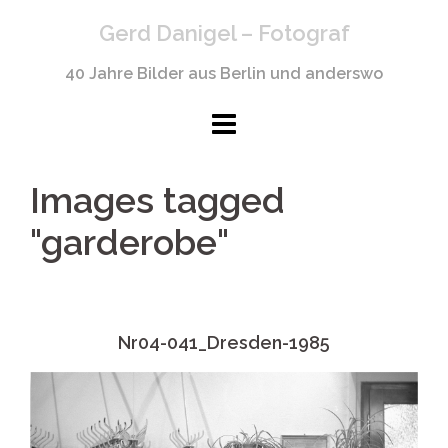
Springe
Gerd Danigel – Fotograf
zum
Inhalt
40 Jahre Bilder aus Berlin und anderswo
Images tagged
"garderobe"
Nr04-041_Dresden-1985