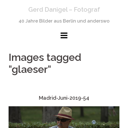
Springe
Gerd Danigel – Fotograf
zum
Inhalt
40 Jahre Bilder aus Berlin und anderswo
Images tagged
"glaeser"
Madrid-Juni-2019-54