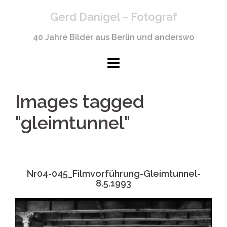
Springe
Gerd Danigel – Fotograf
zum
Inhalt
40 Jahre Bilder aus Berlin und anderswo
Images tagged
"gleimtunnel"
Nr04-045_Filmvorführung-Gleimtunnel-
8.5.1993