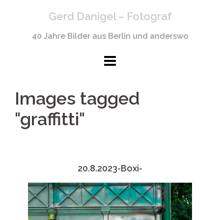
Springe
Gerd Danigel – Fotograf
zum
Inhalt
40 Jahre Bilder aus Berlin und anderswo
Images tagged
"graffitti"
20.8.2023-Boxi-