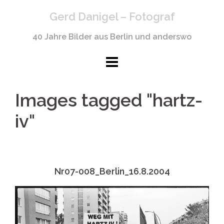
Springe
Gerd Danigel – Fotograf
zum
Inhalt
40 Jahre Bilder aus Berlin und anderswo
Images tagged "hartz-
iv"
Nr07-008_Berlin_16.8.2004