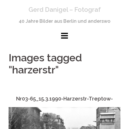
Springe
Gerd Danigel – Fotograf
zum
Inhalt
40 Jahre Bilder aus Berlin und anderswo
Images tagged
"harzerstr"
Nr03-65_15.3.1990-Harzerstr-Treptow-