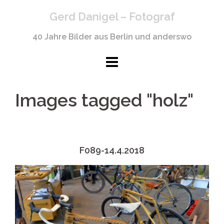
Springe
Gerd Danigel – Fotograf
zum
Inhalt
40 Jahre Bilder aus Berlin und anderswo
Images tagged "holz"
F089-14.4.2018