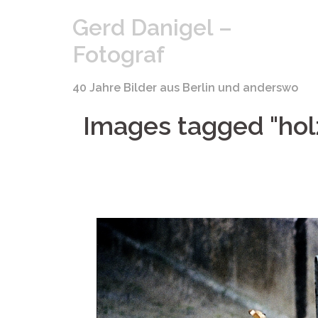
Springe
Gerd Danigel –
zum
Inhalt
Fotograf
40 Jahre Bilder aus Berlin und anderswo
Images tagged "holz