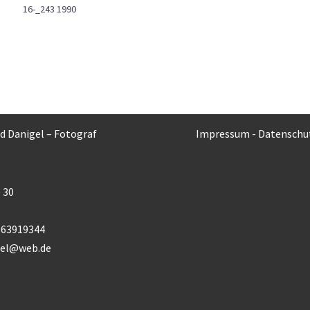
16-_243 1990
rd Danigel – Fotograf
Impressum
-
Datenschu
 30
) 63919344
gel@web.de