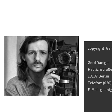
copyright: Ge
Gerd Danigel
Hadlichstraße
13187 Berlin
Telefon: (030
E-Mail:
gdani