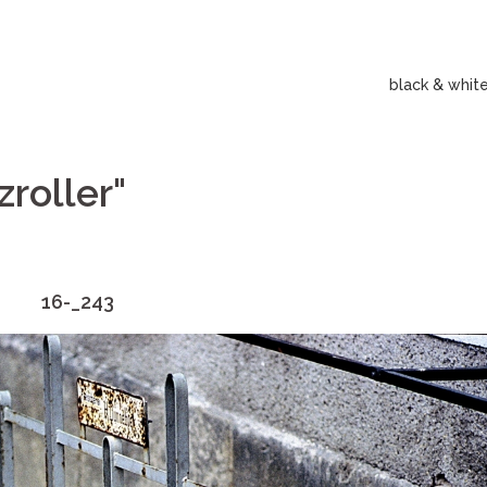
black & whit
roller"
16-_243