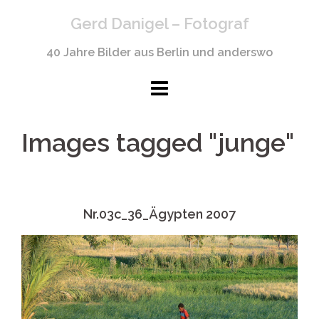
Springe
Gerd Danigel – Fotograf
zum
Inhalt
40 Jahre Bilder aus Berlin und anderswo
Images tagged "junge"
Nr.03c_36_Ägypten 2007