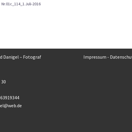
Nr.01c_114_1.Juli-2016
rd Danigel – Fotograf
Impressum
-
Datenschu
 30
) 63919344
gel@web.de