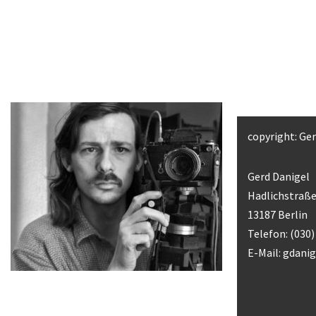
copyright: Ge
Gerd Danigel
Hadlichstraße
13187 Berlin
Telefon: (030
E-Mail:
gdani