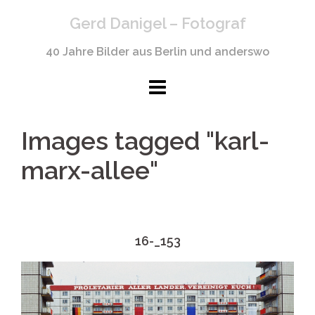
Springe
Gerd Danigel – Fotograf
zum
Inhalt
40 Jahre Bilder aus Berlin und anderswo
Images tagged "karl-
marx-allee"
16-_153