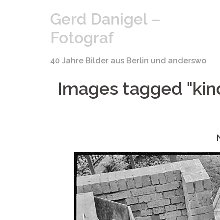
Springe
Gerd Danigel –
zum
Inhalt
Fotograf
40 Jahre Bilder aus Berlin und anderswo
Images tagged "kin