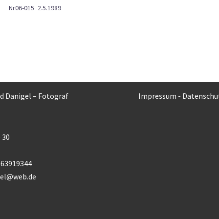
Nr06-015_2.5.1989
rd Danigel – Fotograf
Impressum
-
Datenschu
 30
) 63919344
gel@web.de