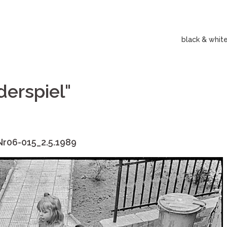
black & whit
derspiel"
Nr06-015_2.5.1989