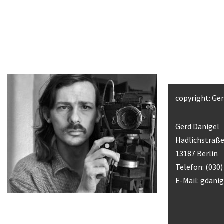
copyright: Ge
Gerd Danigel
Hadlichstraße
13187 Berlin
Telefon: (030
E-Mail:
gdani