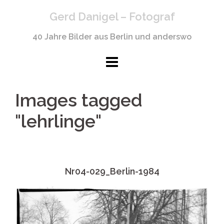
Springe
Gerd Danigel – Fotograf
zum
Inhalt
40 Jahre Bilder aus Berlin und anderswo
Images tagged
"lehrlinge"
Nr04-029_Berlin-1984