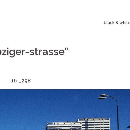
black & whit
ziger-strasse"
16-_298