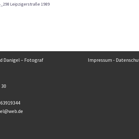
-_298 Leipzigerstraße 1989
rd Danigel – Fotograf
Impressum
-
Datenschu
 30
) 63919344
gel@web.de