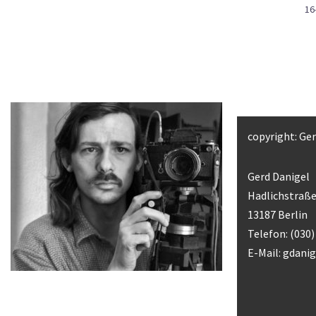
16
copyright: Ge
Gerd Danigel
Hadlichstraße
13187 Berlin
Telefon: (030
E-Mail:
gdani