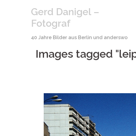
Springe
Gerd Danigel –
zum
Inhalt
Fotograf
40 Jahre Bilder aus Berlin und anderswo
Images tagged "leip