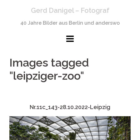
Springe
Gerd Danigel – Fotograf
zum
Inhalt
40 Jahre Bilder aus Berlin und anderswo
Images tagged
"leipziger-zoo"
Nr.11c_143-28.10.2022-Leipzig