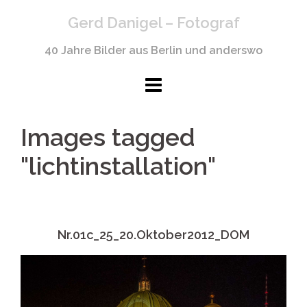
Springe
Gerd Danigel – Fotograf
zum
Inhalt
40 Jahre Bilder aus Berlin und anderswo
Images tagged
"lichtinstallation"
Nr.01c_25_20.Oktober2012_DOM