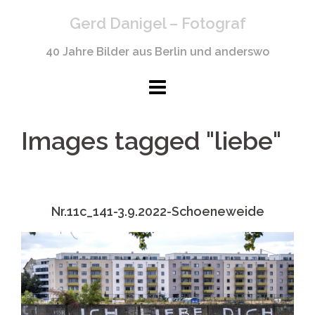
Springe
Gerd Danigel – Fotograf
zum
Inhalt
40 Jahre Bilder aus Berlin und anderswo
Images tagged "liebe"
Nr.11c_141-3.9.2022-Schoeneweide