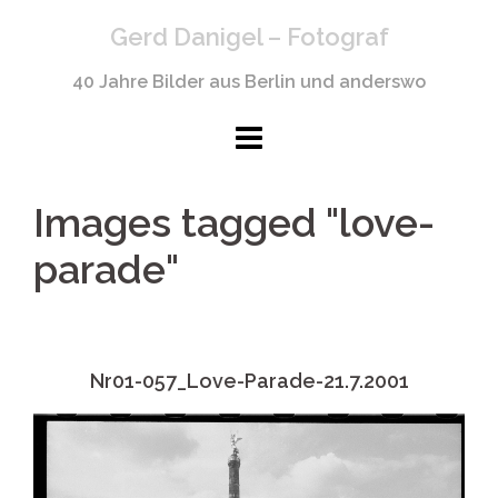
Springe
Gerd Danigel – Fotograf
zum
Inhalt
40 Jahre Bilder aus Berlin und anderswo
Images tagged "love-
parade"
Nr01-057_Love-Parade-21.7.2001