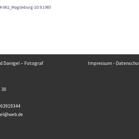
4-062_Magdeburg-20.9.1985
rd Danigel – Fotograf
Impressum
-
Datenschu
 30
) 63919344
gel@web.de