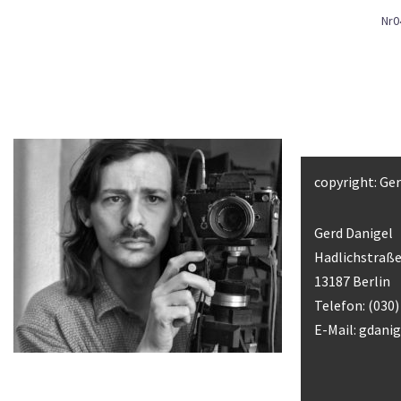
Nr0
copyright: Ge
Gerd Danigel
Hadlichstraße
13187 Berlin
Telefon: (030
E-Mail:
gdani