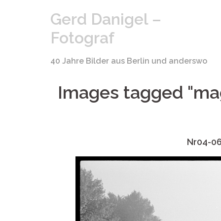
Springe
Gerd Danigel –
zum
Inhalt
Fotograf
40 Jahre Bilder aus Berlin und anderswo
Images tagged "ma
Nr04-0