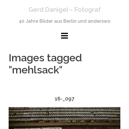
Springe
Gerd Danigel – Fotograf
zum
Inhalt
40 Jahre Bilder aus Berlin und anderswo
Images tagged
"mehlsack"
16-_097