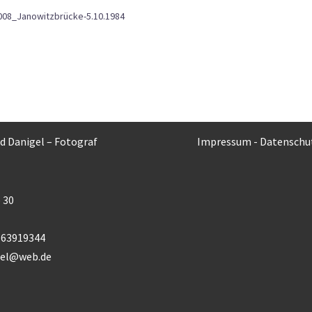
008_Janowitzbrücke-5.10.1984
rd Danigel – Fotograf
Impressum
-
Datenschu
 30
) 63919344
gel@web.de