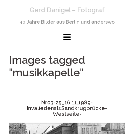
Springe
Gerd Danigel – Fotograf
zum
Inhalt
40 Jahre Bilder aus Berlin und anderswo
Images tagged
"musikkapelle"
Nr03-25_16.11.1989-
Invaliedenstr.Sandkrugbrücke-
Westseite-