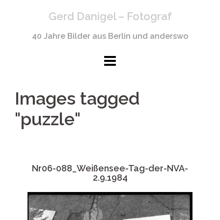
Springe
Gerd Danigel – Fotograf
zum
Inhalt
40 Jahre Bilder aus Berlin und anderswo
Images tagged
"puzzle"
Nr06-088_Weißensee-Tag-der-NVA-
2.9.1984