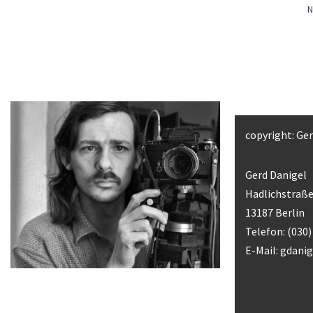
N
copyright: Ge
Gerd Danigel
Hadlichstraße
13187 Berlin
Telefon: (030
E-Mail:
gdani