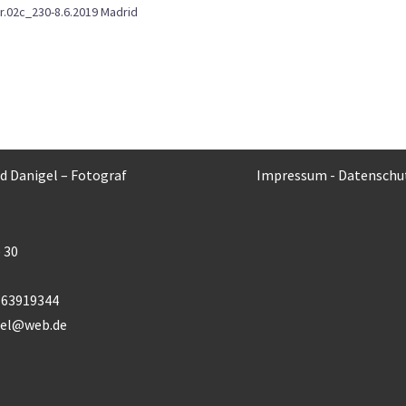
r.02c_230-8.6.2019 Madrid
rd Danigel – Fotograf
Impressum
-
Datenschu
 30
) 63919344
gel@web.de