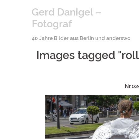
Springe
Gerd Danigel –
zum
Inhalt
Fotograf
40 Jahre Bilder aus Berlin und anderswo
Images tagged "rol
Nr.02